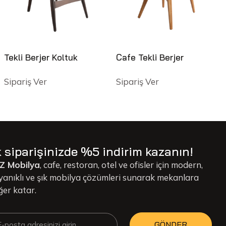
Tekli Berjer Koltuk
Cafe Tekli Berjer
Sipariş Ver
Sipariş Ver
k siparişinizde %5 indirim kazanın!
Z Mobilya
, cafe, restoran, otel ve ofisler için modern,
yanıklı ve şık mobilya çözümleri sunarak mekanlara
ğer katar.
GÖNDER