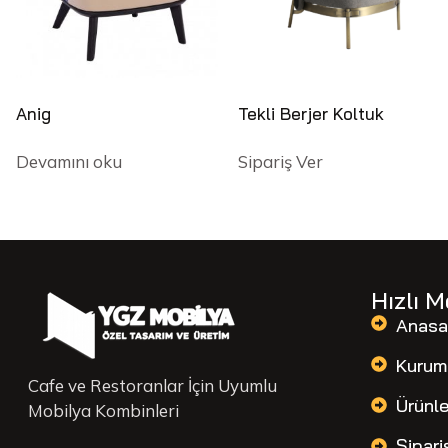
Anig
Tekli Berjer Koltuk
Devamını oku
Sipariş Ver
Hızlı 
Anasa
Kurum
Cafe ve Restoranlar İçin Uyumlu
Ürünle
Mobilya Kombinleri
Sipari