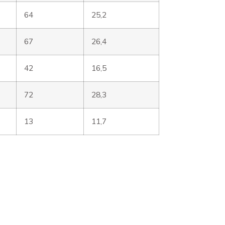
64
25,2
67
26,4
42
16,5
72
28,3
13
11,7