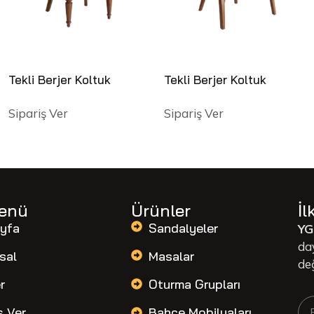
Tekli Berjer Koltuk
Tekli Berjer Koltuk
Sipariş Ver
Sipariş Ver
Menü
Ürünler
İl
yfa
Sandalyeler
YG
da
sal
Masalar
de
r
Oturma Grupları
ş Ver
Bahçe Mobilyaları