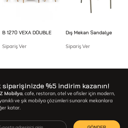
B 1270 VEXA DOUBLE
Dış Mekan Sandalye
Sipariş Ver
Sipariş Ver
k siparişinizde %5 indirim kazanın!
Z Mobilya
, cafe, restoran, otel ve ofisler için modern,
yanıklı ve şık mobilya çözümleri sunarak mekanlara
ğer katar.
GÖNDER