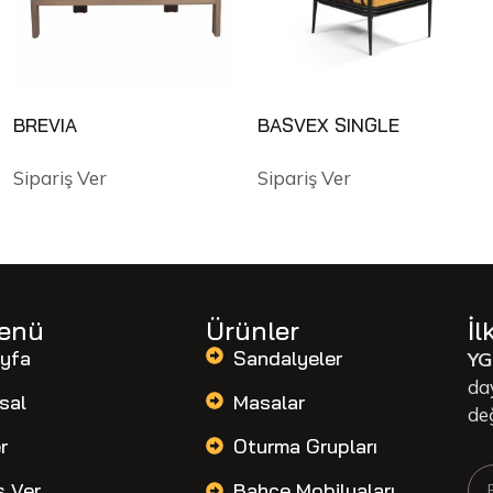
BREVIA
BASVEX SINGLE
Sipariş Ver
Sipariş Ver
Menü
Ürünler
İl
yfa
Sandalyeler
YG
da
sal
Masalar
de
r
Oturma Grupları
ş Ver
Bahçe Mobilyaları