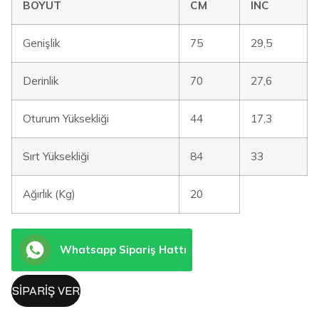
BOYUT
CM
INC
Genişlik
75
29,5
Derinlik
70
27,6
Oturum Yüksekliği
44
17,3
Sırt Yüksekliği
84
33
Ağırlık (Kg)
20
Whatsapp Sipariş Hattı
SIPARIŞ VER