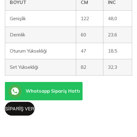
BOYUT
CM
INC
Genişlik
122
48,0
Derinlik
60
23,6
Oturum Yüksekliği
47
18,5
Sırt Yüksekliği
82
32,3
Whatsapp Sipariş Hattı
SIPARIŞ VER