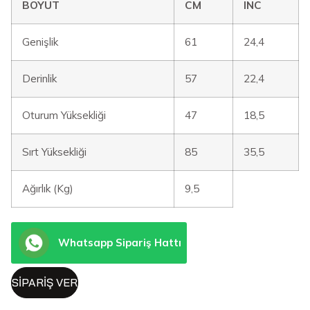
BOYUT
CM
INC
Genişlik
61
24,4
Derinlik
57
22,4
Oturum Yüksekliği
47
18,5
Sırt Yüksekliği
85
35,5
Ağırlık (Kg)
9,5
Whatsapp Sipariş Hattı
SIPARIŞ VER