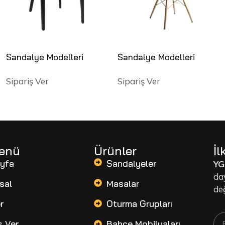
Sandalye Modelleri
Sandalye Modelleri
Sipariş Ver
Sipariş Ver
Menü
Ürünler
İl
yfa
Sandalyeler
YG
da
sal
Masalar
de
r
Oturma Grupları
ş Ver
Bahçe Mobilyaları