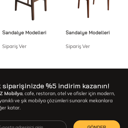
Sandalye Modelleri
Sandalye Modelleri
Sipariş Ver
Sipariş Ver
k siparişinizde %5 indirim kazanın!
Z Mobilya
, cafe, restoran, otel ve ofisler için modern,
yanıklı ve şık mobilya çözümleri sunarak mekanlara
ğer katar.
GÖNDER